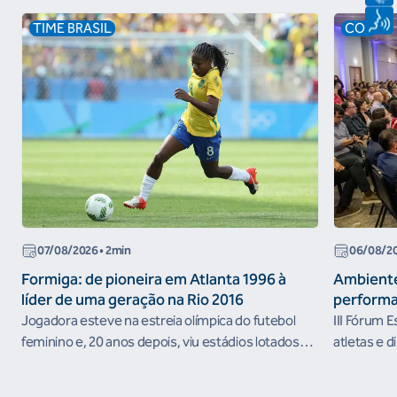
TIME BRASIL
COB
07/08/2026
• 2min
06/08/2
Formiga: de pioneira em Atlanta 1996 à
Ambiente
líder de uma geração na Rio 2016
performa
Jogadora esteve na estreia olímpica do futebol
III Fórum 
feminino e, 20 anos depois, viu estádios lotados
atletas e d
nos Jogos Olímpicos no Brasil
ambientes 
desenvolvi