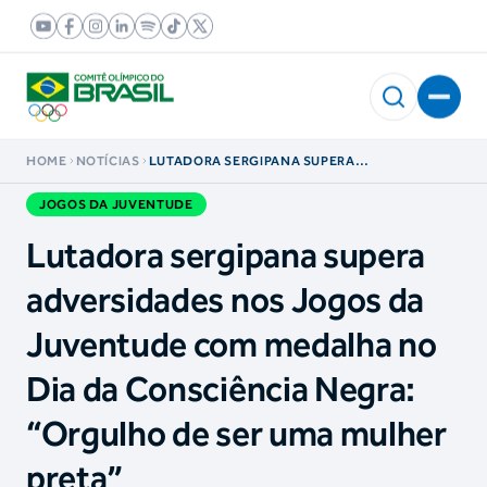
HOME
NOTÍCIAS
LUTADORA SERGIPANA SUPERA
ADVERSIDADES NOS JOGOS DA JUVENTUDE
COM MEDALHA NO DIA DA CONSCIÊNCIA
JOGOS DA JUVENTUDE
NEGRA: “ORGULHO DE SER UMA MULHER
PRETA”
Lutadora sergipana supera
adversidades nos Jogos da
Juventude com medalha no
Dia da Consciência Negra:
“Orgulho de ser uma mulher
preta”