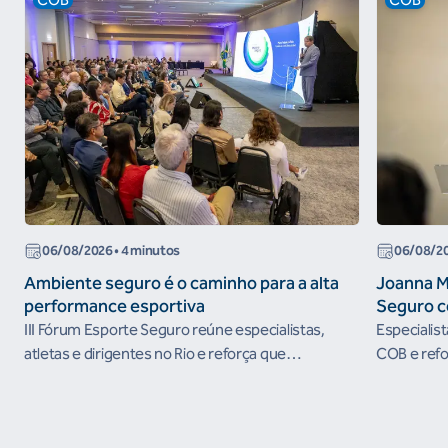
06/08/2026
• 4 minutos
06/08/2
Ambiente seguro é o caminho para a alta
Joanna M
performance esportiva
Seguro c
III Fórum Esporte Seguro reúne especialistas,
Especialis
atletas e dirigentes no Rio e reforça que
COB e refo
ambientes protegidos são condição para o
esportivos
desenvolvimento esportivo e a conquista de
resultados