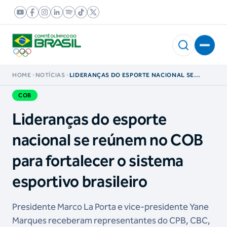
HOME
NOTÍCIAS
LIDERANÇAS DO ESPORTE NACIONAL SE
REÚNEM NO COB PARA FORTALECER O SISTEMA
ESPORTIVO BRASILEIRO
COB
Lideranças do esporte
nacional se reúnem no COB
para fortalecer o sistema
esportivo brasileiro
Presidente Marco La Porta e vice-presidente Yane
Marques receberam representantes do CPB, CBC,