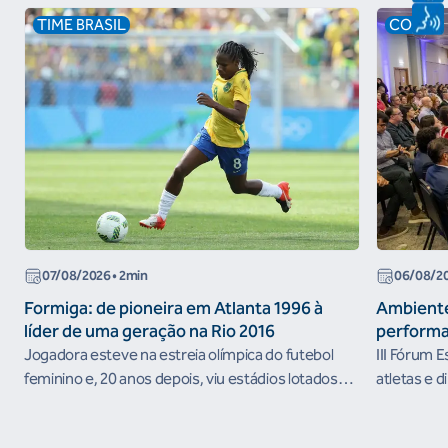
TIME BRASIL
COB
07/08/2026
• 2min
06/08/2
Formiga: de pioneira em Atlanta 1996 à
Ambiente
líder de uma geração na Rio 2016
performa
Jogadora esteve na estreia olímpica do futebol
III Fórum 
feminino e, 20 anos depois, viu estádios lotados
atletas e d
nos Jogos Olímpicos no Brasil
ambientes 
desenvolvi