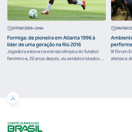
07/08/2026
• 2min
06/08/2
Formiga: de pioneira em Atlanta 1996 à
Ambiente
líder de uma geração na Rio 2016
performa
Jogadora esteve na estreia olímpica do futebol
III Fórum 
feminino e, 20 anos depois, viu estádios lotados
atletas e d
nos Jogos Olímpicos no Brasil
ambientes 
desenvolvi
resultados