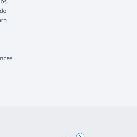
cos.
 do
aro
ances