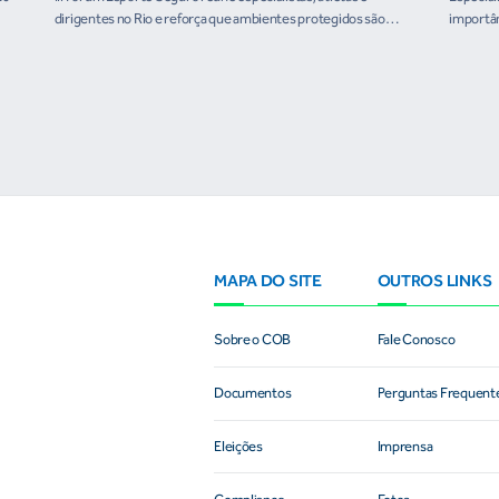
dirigentes no Rio e reforça que ambientes protegidos são
importân
condição para o desenvolvimento esportivo e a conquista de
resultados
MAPA DO SITE
OUTROS LINKS
Sobre o COB
Fale Conosco
Documentos
Perguntas Frequent
Eleições
Imprensa