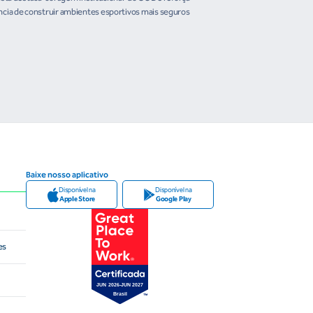
organismos intern
cia de construir ambientes esportivos mais seguros
Brasileiro em temas estrat
Baixe nosso aplicativo
Disponível na
Disponível na
Apple Store
Google Play
es