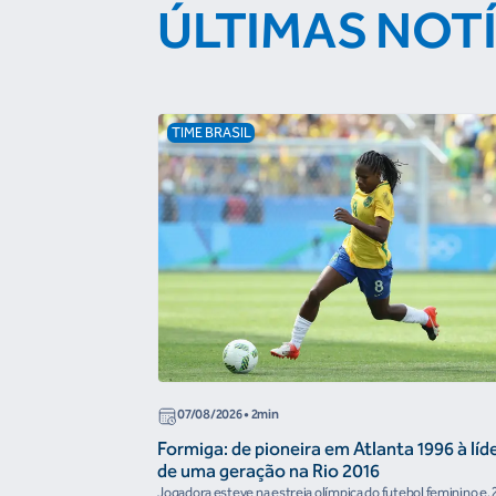
ÚLTIMAS NOT
TIME BRASIL
07/08/2026
• 2min
Formiga: de pioneira em Atlanta 1996 à líd
de uma geração na Rio 2016
Jogadora esteve na estreia olímpica do futebol feminino e, 