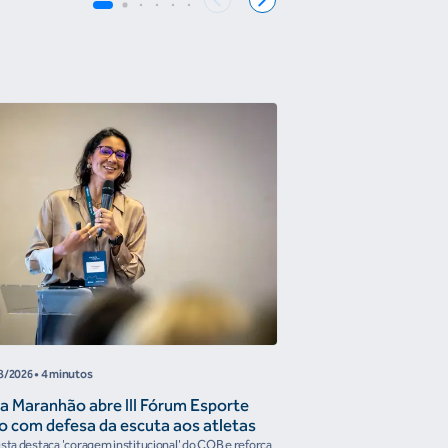
COB
8/2026
• 4 minutos
05/08/2026
• 4 minutos
a Maranhão abre III Fórum Esporte
Reunião de Trabal
o com defesa da escuta aos atletas
Confederações disc
the Future e prese
ista destaca 'coragem institucional' do COB e reforça
Encontro reforçou a artic