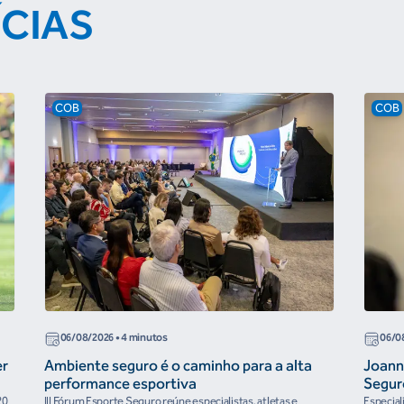
ÍCIAS
COB
COB
06/08/2026
• 4 minutos
06/0
er
Ambiente seguro é o caminho para a alta
Joann
performance esportiva
Segur
20
III Fórum Esporte Seguro reúne especialistas, atletas e
Especial