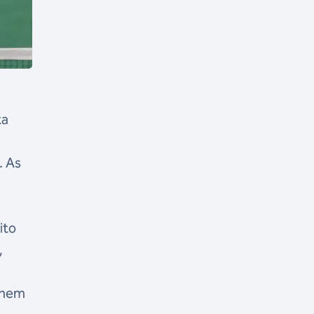
ta
. As
ito
,
o nem