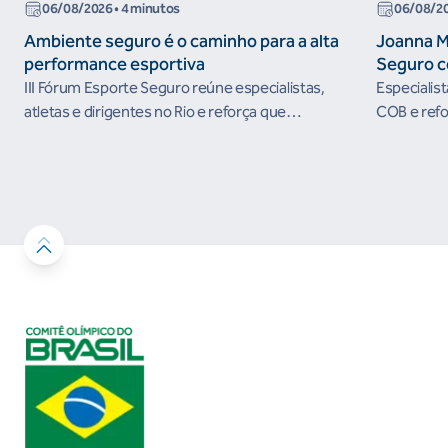
06/08/2026
• 4 minutos
06/08/2
Ambiente seguro é o caminho para a alta
Joanna M
performance esportiva
Seguro c
III Fórum Esporte Seguro reúne especialistas,
Especialis
atletas e dirigentes no Rio e reforça que
COB e refo
ambientes protegidos são condição para o
esportivos
desenvolvimento esportivo e a conquista de
resultados