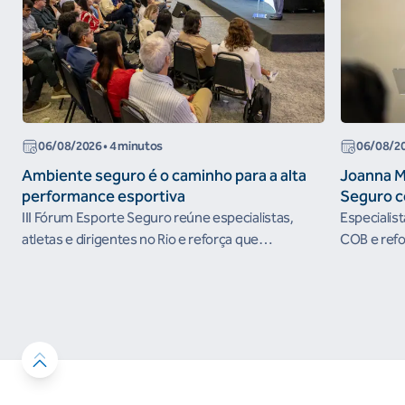
06/08/2026
• 4 minutos
06/08/2
Ambiente seguro é o caminho para a alta
Joanna M
performance esportiva
Seguro c
III Fórum Esporte Seguro reúne especialistas,
Especialis
atletas e dirigentes no Rio e reforça que
COB e refo
ambientes protegidos são condição para o
esportivos
desenvolvimento esportivo e a conquista de
resultados