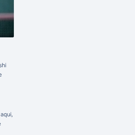
shi
e
 aqui,
e