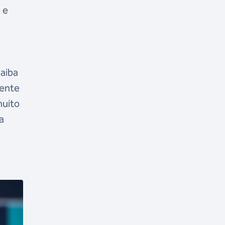
9 e
saiba
rente
muito
a