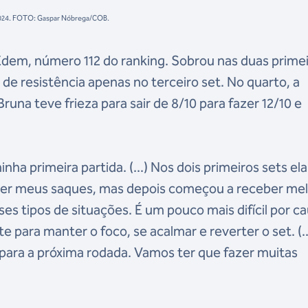
s 2024. FOTO: Gaspar Nóbrega/COB.
Edem, número 112 do ranking. Sobrou nas duas prime
de resistência apenas no terceiro set. No quarto, a
Bruna teve frieza para sair de 8/10 para fazer 12/10 e
nha primeira partida. (...) Nos dois primeiros sets el
ber meus saques, mas depois começou a receber mel
s tipos de situações. É um pouco mais difícil por c
e para manter o foco, se acalmar e reverter o set. (..
ara a próxima rodada. Vamos ter que fazer muitas