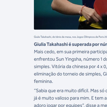
Giulia Takahashi, do tênis de mesa, nos Jogos Olímpicos de Pari
Giulia Takahashi é superada por n
Mais cedo, em sua primeira particip
enfrentou Sun Yingsha, número 1 do
simples. Vitória da chinesa por 4 x 0,
eliminação do torneio de simples, G
feminina.
“Sabia que era muito difícil. Mas só
já é muito valioso para mim. E tem 
adoro jogar por equipes”, disse a me