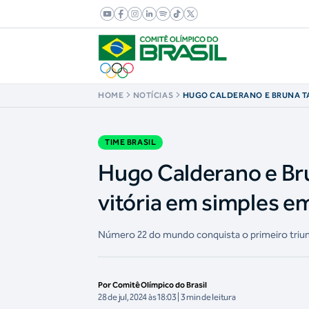
HOME
NOTÍCIAS
HUGO CALDERANO E BRUNA T
ESTREIAM COM VITÓRIA EM SI
2024
TIME BRASIL
Hugo Calderano e Br
vitória em simples e
Número 22 do mundo conquista o primeiro triun
Por Comitê Olímpico do Brasil
28 de jul, 2024 às 18:03 | 3 min de leitura