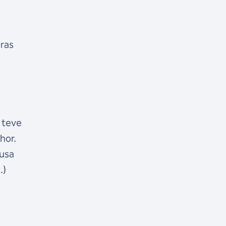
iras
a teve
hor.
ausa
.)