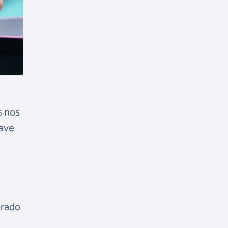
s nos
have
erado