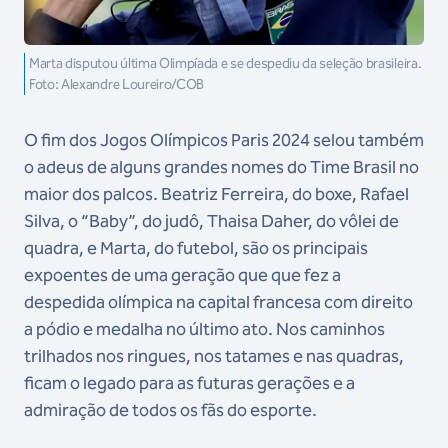
Marta disputou última Olimpíada e se despediu da seleção brasileira.
Foto: Alexandre Loureiro/COB
O fim dos Jogos Olímpicos Paris 2024 selou também
o adeus de alguns grandes nomes do Time Brasil no
maior dos palcos. Beatriz Ferreira, do boxe, Rafael
Silva, o “Baby”, do judô, Thaisa Daher, do vôlei de
quadra, e Marta, do futebol, são os principais
expoentes de uma geração que que fez a
despedida olímpica na capital francesa com direito
a pódio e medalha no último ato. Nos caminhos
trilhados nos ringues, nos tatames e nas quadras,
ficam o legado para as futuras gerações e a
admiração de todos os fãs do esporte.