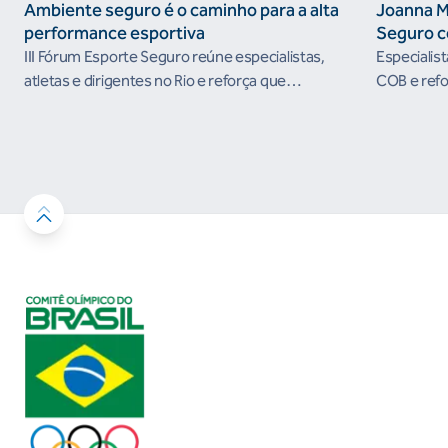
Ambiente seguro é o caminho para a alta
Joanna M
performance esportiva
Seguro c
III Fórum Esporte Seguro reúne especialistas,
Especialis
atletas e dirigentes no Rio e reforça que
COB e refo
ambientes protegidos são condição para o
esportivos
desenvolvimento esportivo e a conquista de
resultados