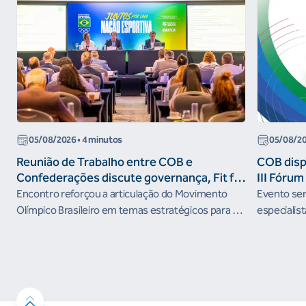
05/08/2026
• 4 minutos
05/08/2
Reunião de Trabalho entre COB e
COB dispo
Confederações discute governança, Fit for
III Fóru
the Future e presença do Brasil em
Encontro reforçou a articulação do Movimento
Evento será
organismos internacionais
Olímpico Brasileiro em temas estratégicos para os
especialist
próximos ciclos
Janeiro