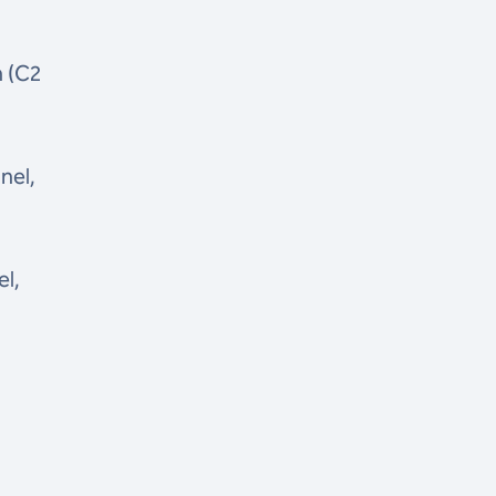
n (C2
nel,
el,