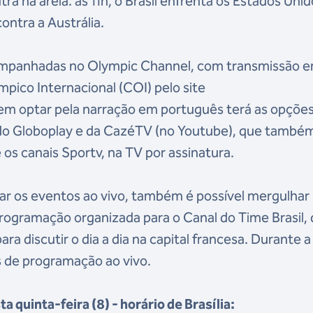
ra na areia: às 11h, o Brasil enfrenta os Estados Unid
ontra a Austrália.
ompanhadas no Olympic Channel, com transmissão 
mpico Internacional (COI) pelo site
em optar pela narração em português terá as opçõe
 do Globoplay e da CazéTV (no Youtube), que també
os canais Sportv, na TV por assinatura.
ar os eventos ao vivo, também é possível mergulhar
ogramação organizada para o Canal do Time Brasil,
para discutir o dia a dia na capital francesa. Durante a
s de programação ao vivo.
a quinta-feira (8) - horário de Brasília: