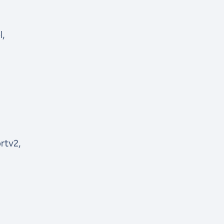
l,
rtv2,