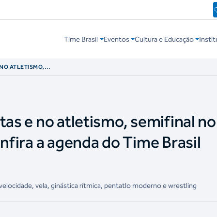
Time Brasil
Eventos
Cultura e Educação
Instit
 NO ATLETISMO,
MAIS: CONFIRA A
A QUINTA-FEIRA
tas e no atletismo, semifinal no
onfira a agenda do Time Brasil
cidade, vela, ginástica rítmica, pentatlo moderno e wrestling