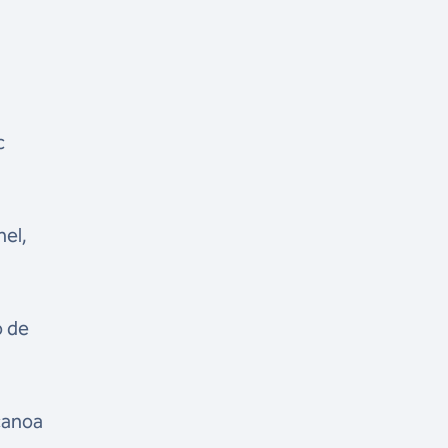
c
nel,
o de
canoa