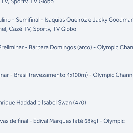
 TV, Sportv, TV Globo
ino - Semifinal - Isaquias Queiroz e Jacky Goodma
el, Cazé TV, Sportv, TV Globo
 Preliminar - Bárbara Domingos (arco) - Olympic Chan
minar - Brasil (revezamento 4x100m) - Olympic Chann
enrique Haddad e Isabel Swan (470)
as de final - Edival Marques (até 68kg) - Olympic