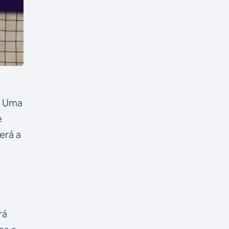
). Uma
e
erá a
rá