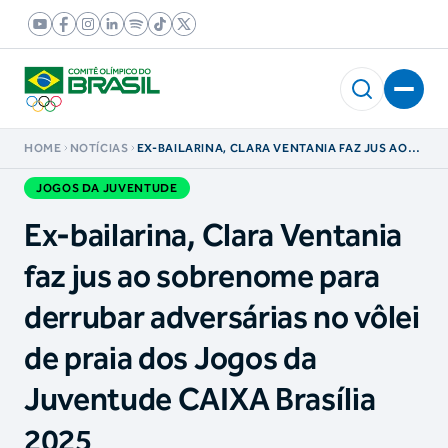
HOME
NOTÍCIAS
EX-BAILARINA, CLARA VENTANIA FAZ JUS AO
SOBRENOME PARA DERRUBAR ADVERSÁRIAS
NO VÔLEI DE PRAIA DOS JOGOS DA
JOGOS DA JUVENTUDE
JUVENTUDE CAIXA BRASÍLIA 2025
Ex-bailarina, Clara Ventania
faz jus ao sobrenome para
derrubar adversárias no vôlei
de praia dos Jogos da
Juventude CAIXA Brasília
2025