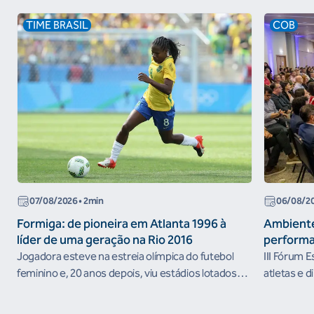
TIME BRASIL
COB
07/08/2026
• 2min
06/08/2
Formiga: de pioneira em Atlanta 1996 à
Ambiente
líder de uma geração na Rio 2016
performa
Jogadora esteve na estreia olímpica do futebol
III Fórum 
feminino e, 20 anos depois, viu estádios lotados
atletas e d
nos Jogos Olímpicos no Brasil
ambientes 
desenvolvi