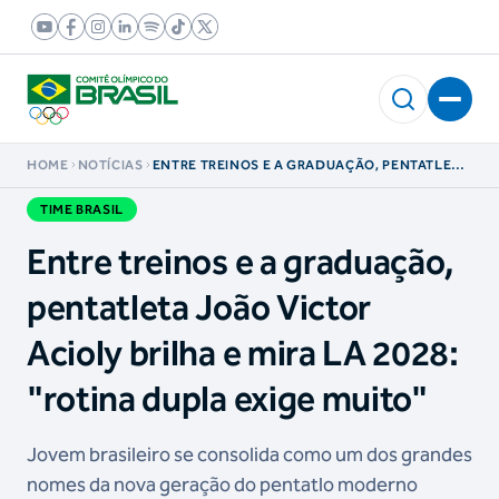
HOME
NOTÍCIAS
ENTRE TREINOS E A GRADUAÇÃO, PENTATLETA
JOÃO VICTOR ACIOLY BRILHA E MIRA LA 2028:
"ROTINA DUPLA EXIGE MUITO"
TIME BRASIL
Entre treinos e a graduação,
pentatleta João Victor
Acioly brilha e mira LA 2028:
"rotina dupla exige muito"
Jovem brasileiro se consolida como um dos grandes
nomes da nova geração do pentatlo moderno