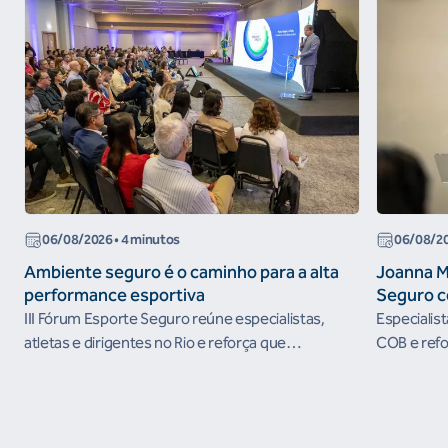
06/08/2026
• 4 minutos
06/08/2
Ambiente seguro é o caminho para a alta
Joanna M
performance esportiva
Seguro c
III Fórum Esporte Seguro reúne especialistas,
Especialis
atletas e dirigentes no Rio e reforça que
COB e refo
ambientes protegidos são condição para o
esportivos
desenvolvimento esportivo e a conquista de
resultados