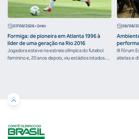
07/08/2026
• 2min
06/08/2
Formiga: de pioneira em Atlanta 1996 à
Ambiente
líder de uma geração na Rio 2016
performa
Jogadora esteve na estreia olímpica do futebol
III Fórum 
feminino e, 20 anos depois, viu estádios lotados
atletas e d
nos Jogos Olímpicos no Brasil
ambientes 
desenvolvi
resultados