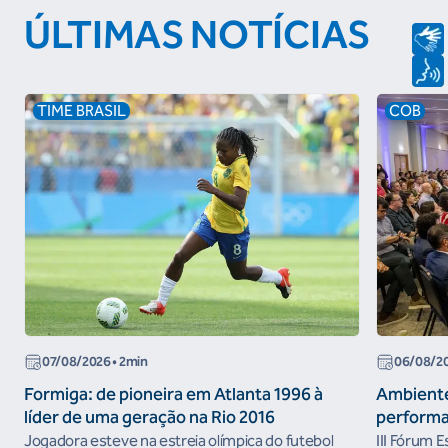
ÚLTIMAS NOTÍCIAS
TIME BRASIL
COB
07/08/2026
• 2min
06/08/2
Formiga: de pioneira em Atlanta 1996 à
Ambiente
líder de uma geração na Rio 2016
performa
Jogadora esteve na estreia olímpica do futebol
III Fórum 