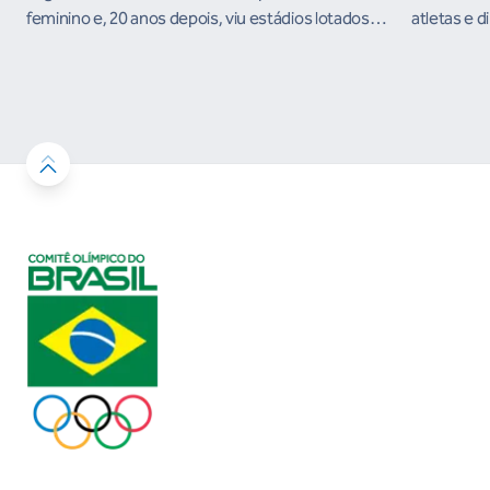
feminino e, 20 anos depois, viu estádios lotados
atletas e d
nos Jogos Olímpicos no Brasil
ambientes 
desenvolvi
resultados