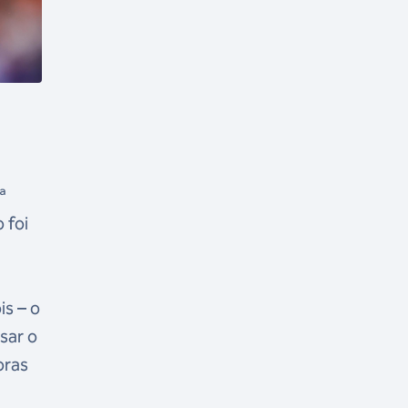
ª
 foi
is – o
sar o
oras