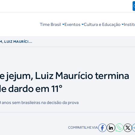
Time Brasil
Eventos
Cultura e Educação
Instit
M, LUIZ MAURÍCIO
NTO DE DARDO EM
e jejum, Luiz Maurício termina
de dardo em 11°
anos sem brasileiras na decisão da prova
COMPARTILHE VIA: