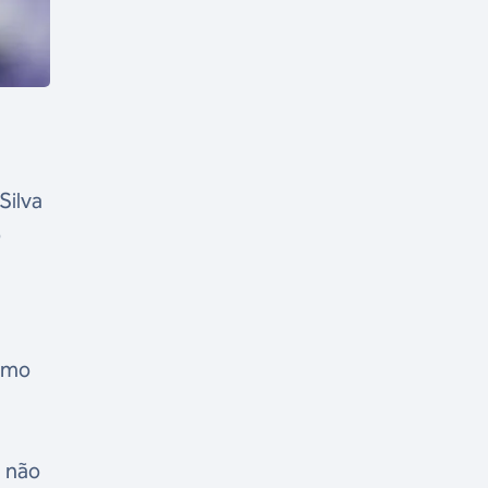
Silva
o
timo
, não