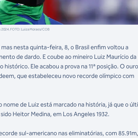
ris 2024. FOTO: Luiza Moraes/COB
mas nesta quinta-feira, 8, o Brasil enfim voltou a
amento de dardo. E coube ao mineiro Luiz Maurício da 
histórico. Ele acabou a prova na 11ª posição. O our
adeem, que estabeleceu novo recorde olímpico com
nome de Luiz está marcado na história, já que o úl
a sido Heitor Medina, em Los Angeles 1932.
recorde sul-americano nas eliminatórias, com 85.91m