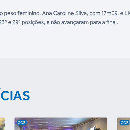
o peso feminino, Ana Caroline Silva, com 17m09, e Li
ª e 29ª posições, e não avançaram para a final.
ÍCIAS
COB
COB