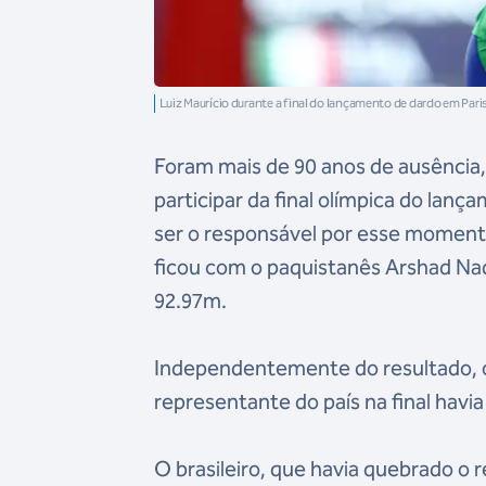
Luiz Maurício durante a final do lançamento de dardo em Pa
Foram mais de 90 anos de ausência, 
participar da final olímpica do lanç
ser o responsável por esse momento 
ficou com o paquistanês Arshad N
92.97m.
Independentemente do resultado, o 
representante do país na final havi
O brasileiro, que havia quebrado o 