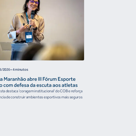
8/2026
• 4 minutos
05/08/2026
• 4 minutos
a Maranhão abre III Fórum Esporte
Reunião de Trabal
o com defesa da escuta aos atletas
Confederações disc
the Future e prese
ista destaca 'coragem institucional' do COB e reforça
Encontro reforçou a artic
organismos intern
cia de construir ambientes esportivos mais seguros
Brasileiro em temas estrat