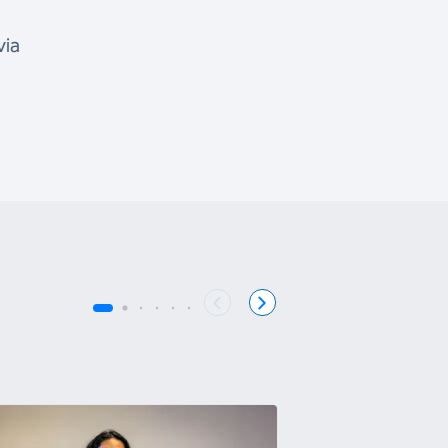
via
COB