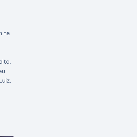
m na
alto.
eu
Luiz.