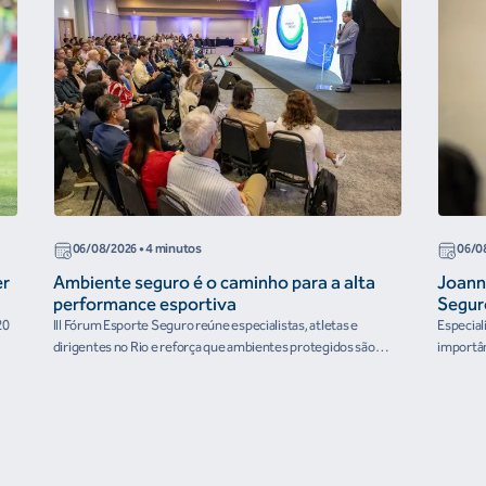
06/08/2026
• 4 minutos
06/0
er
Ambiente seguro é o caminho para a alta
Joann
performance esportiva
Segur
20
III Fórum Esporte Seguro reúne especialistas, atletas e
Especial
dirigentes no Rio e reforça que ambientes protegidos são
importân
condição para o desenvolvimento esportivo e a conquista de
resultados