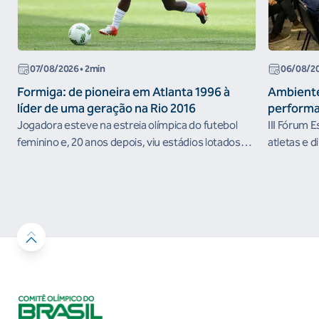
07/08/2026
• 2min
06/08/2
Formiga: de pioneira em Atlanta 1996 à
Ambiente
líder de uma geração na Rio 2016
performa
Jogadora esteve na estreia olímpica do futebol
III Fórum 
feminino e, 20 anos depois, viu estádios lotados
atletas e d
nos Jogos Olímpicos no Brasil
ambientes 
desenvolvi
resultados