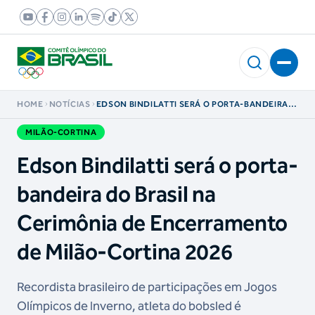
HOME
NOTÍCIAS
EDSON BINDILATTI SERÁ O PORTA-BANDEIRA
DO BRASIL NA CERIMÔNIA DE ENCERRAMENTO
DE MILÃO-CORTINA 2026
MILÃO-CORTINA
Edson Bindilatti será o porta-
bandeira do Brasil na
Cerimônia de Encerramento
de Milão-Cortina 2026
Recordista brasileiro de participações em Jogos
Olímpicos de Inverno, atleta do bobsled é