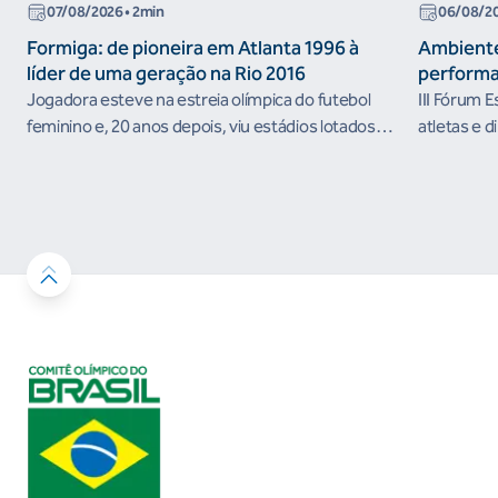
07/08/2026
• 2min
06/08/2
Formiga: de pioneira em Atlanta 1996 à
Ambiente
líder de uma geração na Rio 2016
performa
Jogadora esteve na estreia olímpica do futebol
III Fórum 
feminino e, 20 anos depois, viu estádios lotados
atletas e d
nos Jogos Olímpicos no Brasil
ambientes 
desenvolvi
resultados