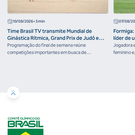
10/08/2026
• 3 min
07/08/2
Time Brasil TV transmite Mundial de
Formiga: 
Ginástica Rítmica, Grand Prix de Judô e
líder de 
Brasileiro de Skate Street nesta semana
Programação do final de semana reúne
Jogadora e
competições importantes em busca de
feminino e,
resultados no ciclo rumo aos Jogos Olímpicos de
nos Jogos 
Los Angeles 2028