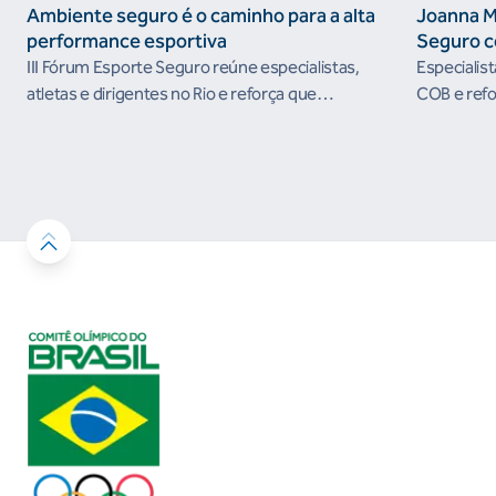
Ambiente seguro é o caminho para a alta
Joanna M
performance esportiva
Seguro c
III Fórum Esporte Seguro reúne especialistas,
Especialis
atletas e dirigentes no Rio e reforça que
COB e refo
ambientes protegidos são condição para o
esportivos
desenvolvimento esportivo e a conquista de
resultados