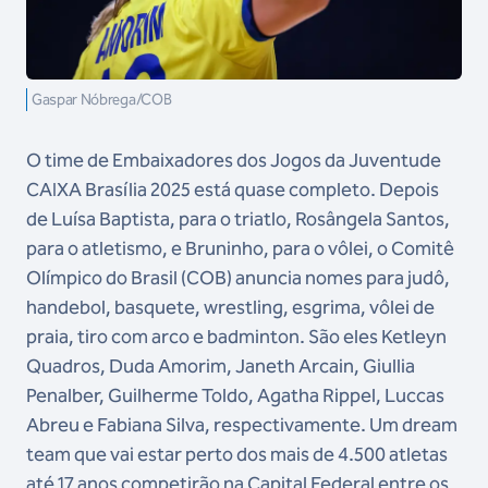
Gaspar Nóbrega/COB
O time de Embaixadores dos Jogos da Juventude
CAIXA Brasília 2025 está quase completo. Depois
de Luísa Baptista, para o triatlo, Rosângela Santos,
para o atletismo, e Bruninho, para o vôlei, o Comitê
Olímpico do Brasil (COB) anuncia nomes para judô,
handebol, basquete, wrestling, esgrima, vôlei de
praia, tiro com arco e badminton. São eles Ketleyn
Quadros, Duda Amorim, Janeth Arcain, Giullia
Penalber, Guilherme Toldo, Agatha Rippel, Luccas
Abreu e Fabiana Silva, respectivamente. Um dream
team que vai estar perto dos mais de 4.500 atletas
até 17 anos competirão na Capital Federal entre os