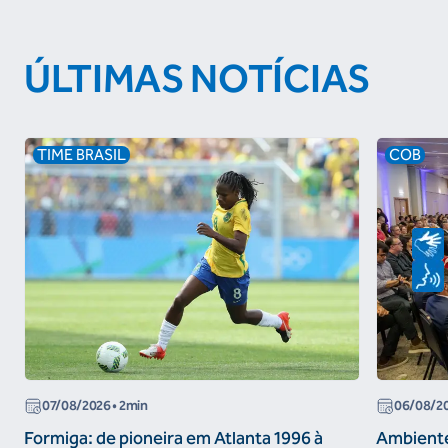
ÚLTIMAS NOTÍCIAS
TIME BRASIL
COB
07/08/2026
• 2min
06/08/2
Formiga: de pioneira em Atlanta 1996 à
Ambiente