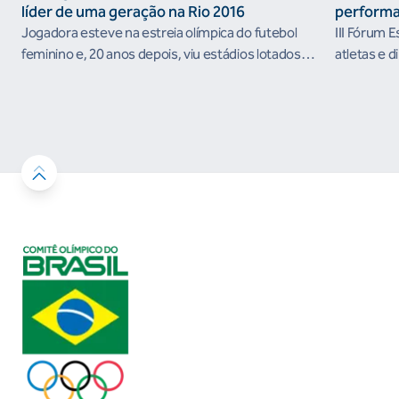
líder de uma geração na Rio 2016
performa
Jogadora esteve na estreia olímpica do futebol
III Fórum 
feminino e, 20 anos depois, viu estádios lotados
atletas e d
nos Jogos Olímpicos no Brasil
ambientes 
desenvolvi
resultados