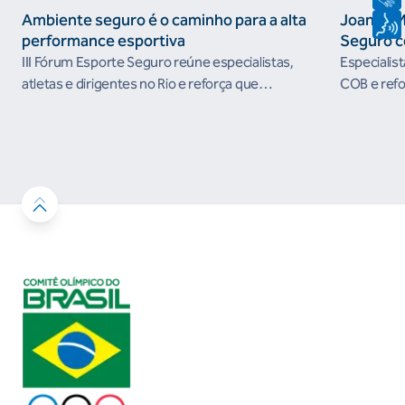
Ambiente seguro é o caminho para a alta
Joanna M
performance esportiva
Seguro c
III Fórum Esporte Seguro reúne especialistas,
Especialis
atletas e dirigentes no Rio e reforça que
COB e refo
ambientes protegidos são condição para o
esportivos
desenvolvimento esportivo e a conquista de
resultados