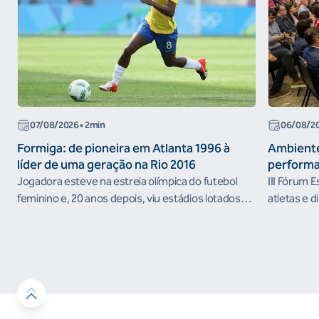
07/08/2026
• 2min
06/08/2
Formiga: de pioneira em Atlanta 1996 à
Ambiente
líder de uma geração na Rio 2016
performa
Jogadora esteve na estreia olímpica do futebol
III Fórum 
feminino e, 20 anos depois, viu estádios lotados
atletas e d
nos Jogos Olímpicos no Brasil
ambientes 
desenvolvi
resultados