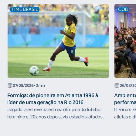
TIME BRASIL
COB
07/08/2026
• 2min
06/08/2
Formiga: de pioneira em Atlanta 1996 à
Ambiente
líder de uma geração na Rio 2016
performa
Jogadora esteve na estreia olímpica do futebol
III Fórum 
feminino e, 20 anos depois, viu estádios lotados
atletas e d
nos Jogos Olímpicos no Brasil
ambientes 
desenvolvi