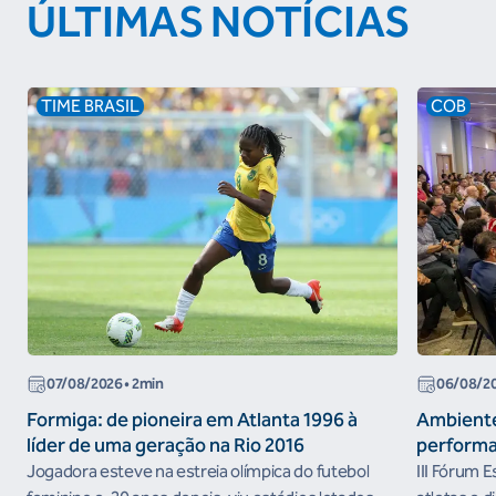
ÚLTIMAS NOTÍCIAS
TIME BRASIL
COB
07/08/2026
• 2min
06/08/2
Formiga: de pioneira em Atlanta 1996 à
Ambiente
líder de uma geração na Rio 2016
performa
Jogadora esteve na estreia olímpica do futebol
III Fórum 