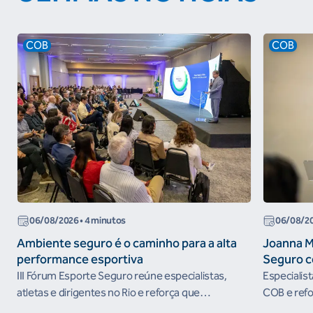
COB
COB
06/08/2026
• 4 minutos
06/08/2
Ambiente seguro é o caminho para a alta
Joanna M
performance esportiva
Seguro c
III Fórum Esporte Seguro reúne especialistas,
Especialis
atletas e dirigentes no Rio e reforça que
COB e refo
ambientes protegidos são condição para o
esportivos