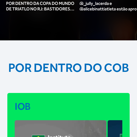
POR DENTRO DA COPA DO MUNDO
@_jully_lacerda​ e
DE TRIATLO NO RJ: BASTIDORES,
@alicebinattiatleta​ estão apr
TORCIDA, LOUNGE DOS ATLETAS E
para o pódio das poses? 🥇✨
MAIS!
POR DENTRO DO COB
IOB