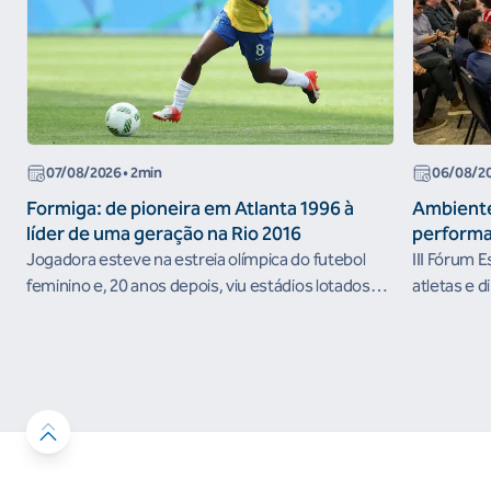
07/08/2026
• 2min
06/08/2
Formiga: de pioneira em Atlanta 1996 à
Ambiente
líder de uma geração na Rio 2016
performa
Jogadora esteve na estreia olímpica do futebol
III Fórum 
feminino e, 20 anos depois, viu estádios lotados
atletas e d
nos Jogos Olímpicos no Brasil
ambientes 
desenvolvi
resultados