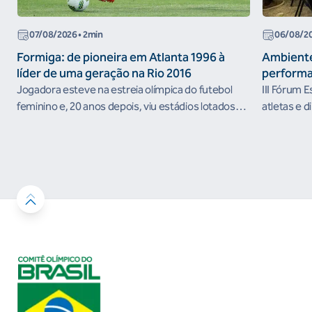
07/08/2026
• 2min
06/08/2
Formiga: de pioneira em Atlanta 1996 à
Ambiente
líder de uma geração na Rio 2016
performa
Jogadora esteve na estreia olímpica do futebol
III Fórum 
feminino e, 20 anos depois, viu estádios lotados
atletas e d
nos Jogos Olímpicos no Brasil
ambientes 
desenvolvi
resultados