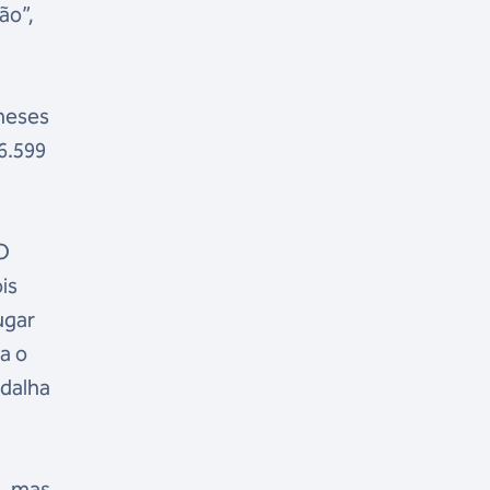
ão”,
neses
6.599
 O
is
ugar
a o
edalha
s, mas