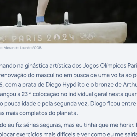
oto: Alexandre Loureiro/COB.
lhando na ginástica artística dos Jogos Olímpicos Par
a renovação do masculino em busca de uma volta ao p
6, com a prata de Diego Hypólito e o bronze de Arth
ançou a 23 ª colocação no individual geral nesta qua
tão pouca idade e pela segunda vez, Diogo ficou entre
stas mais completos do planeta.
do eu fiz séries seguras, mas eu tinha que melhorar. 
 colocar exercícios mais difíceis e ver como eu me sairi