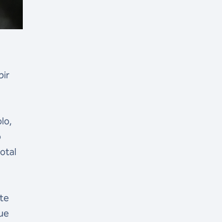
bir
lo,
o
otal
nte
que