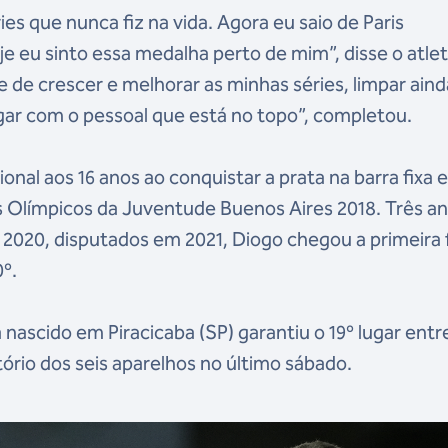
ies que nunca fiz na vida. Agora eu saio de Paris
je eu sinto essa medalha perto de mim”, disse o atle
e de crescer e melhorar as minhas séries, limpar aind
ar com o pessoal que está no topo”, completou.
nal aos 16 anos ao conquistar a prata na barra fixa e
os Olímpicos da Juventude Buenos Aires 2018. Três a
 2020, disputados em 2021, Diogo chegou a primeira f
0º.
a nascido em Piracicaba (SP) garantiu o 19º lugar entr
ório dos seis aparelhos no último sábado.