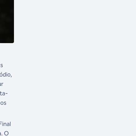
is
ódio,
ur
rta-
 os
Final
a. O