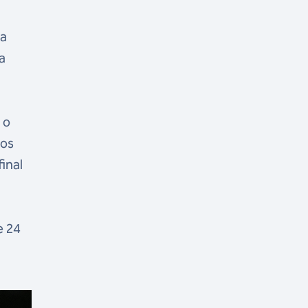
ta
a
 o
nos
inal
e 24