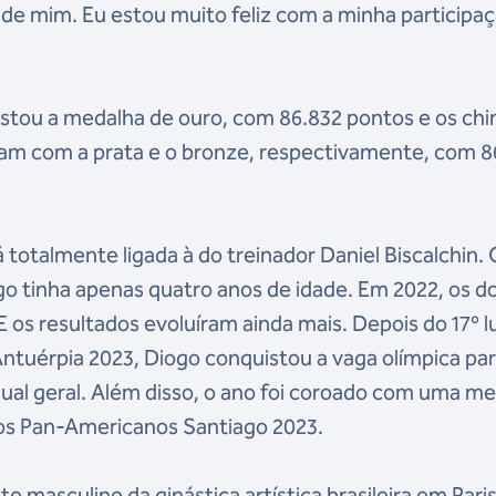
de mim. Eu estou muito feliz com a minha participaç
tou a medalha de ouro, com 86.832 pontos e os chi
am com a prata e o bronze, respectivamente, com 8
á totalmente ligada à do treinador Daniel Biscalchin.
ogo tinha apenas quatro anos de idade. Em 2022, os do
os resultados evoluíram ainda mais. Depois do 17º l
Antuérpia 2023, Diogo conquistou a vaga olímpica par
vidual geral. Além disso, o ano foi coroado com uma m
ogos Pan-Americanos Santiago 2023.
e masculino da ginástica artística brasileira em Pari