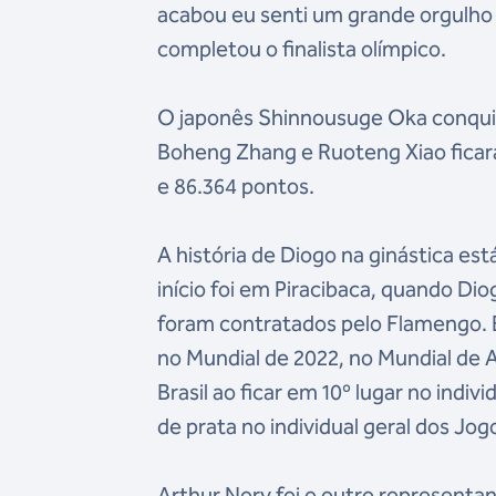
acabou eu senti um grande orgulho 
completou o finalista olímpico.
O japonês Shinnousuge Oka conquis
Boheng Zhang e Ruoteng Xiao ficar
e 86.364 pontos.
A história de Diogo na ginástica est
início foi em Piracibaca, quando Di
foram contratados pelo Flamengo. E 
no Mundial de 2022, no Mundial de 
Brasil ao ficar em 10º lugar no indi
de prata no individual geral dos J
Arthur Nory foi o outro representant