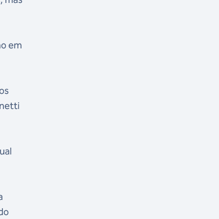
ino em
gos
netti
ual
a
 do