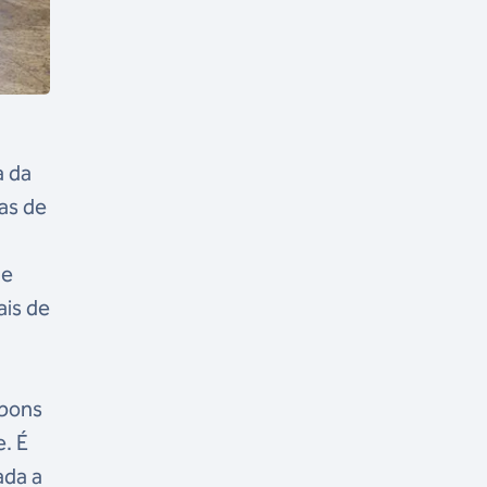
a da
ias de
ue
ais de
 bons
. É
ada a