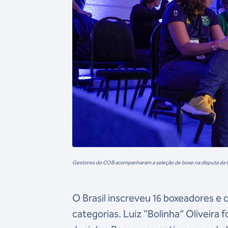
Gestores do COB acompanharam a seleção de boxe na disputa da C
O Brasil inscreveu 16 boxeadores e 
categorias. Luiz “Bolinha” Oliveira 