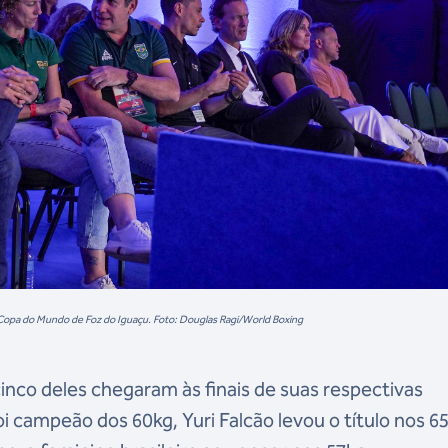
opa do Mundo de Foz do Iguaçu. Foto: Douglas Ragi/World Boxing
cinco deles chegaram às finais de suas respectivas
foi campeão dos 60kg, Yuri Falcão levou o título nos 6