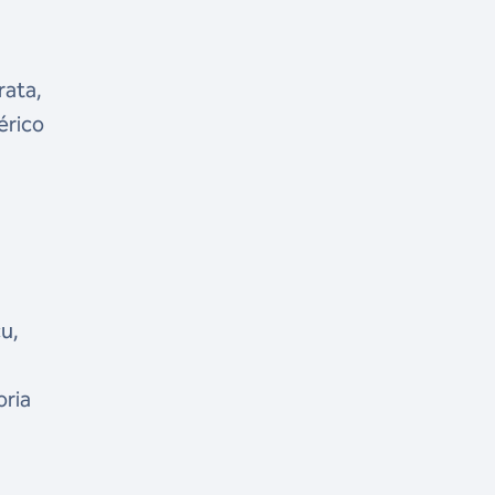
rata,
érico
çu,
oria