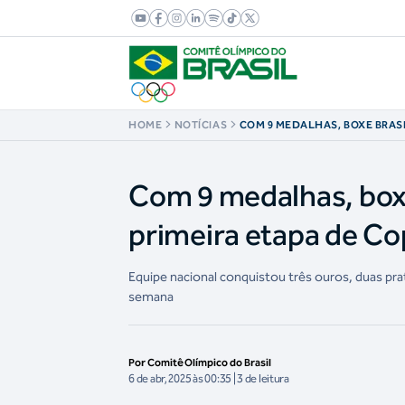
HOME
NOTÍCIAS
COM 9 MEDALHAS, BOXE BRAS
FORÇA EM PRIMEIRA ETAPA D
DA WORLD BOXING
Com 9 medalhas, boxe
primeira etapa de C
Equipe nacional conquistou três ouros, duas prat
semana
Por Comitê Olímpico do Brasil
6 de abr, 2025 às 00:35 | 3 de leitura