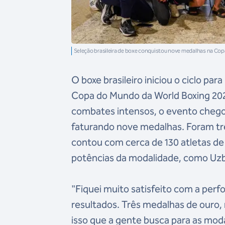
Seleção brasileira de boxe conquistou nove medalhas na Cop
O boxe brasileiro iniciou o ciclo p
Copa do Mundo da World Boxing 2025, 
combates intensos, o evento chegou
faturando nove medalhas. Foram trê
contou com cerca de 130 atletas de 
potências da modalidade, como Uzb
"Fiquei muito satisfeito com a per
resultados. Três medalhas de ouro,
isso que a gente busca para as mo