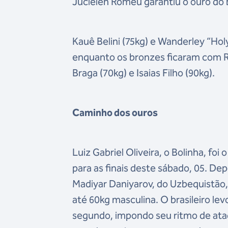
Jucielen Romeu garantiu o ouro do b
Kauê Belini (75kg) e Wanderley “Hol
enquanto os bronzes ficaram com Ra
Braga (70kg) e Isaias Filho (90kg).
Caminho dos ouros
Luiz Gabriel Oliveira, o Bolinha, foi 
para as finais deste sábado, 05. De
Madiyar Daniyarov, do Uzbequistão,
até 60kg masculina. O brasileiro le
segundo, impondo seu ritmo de ataq