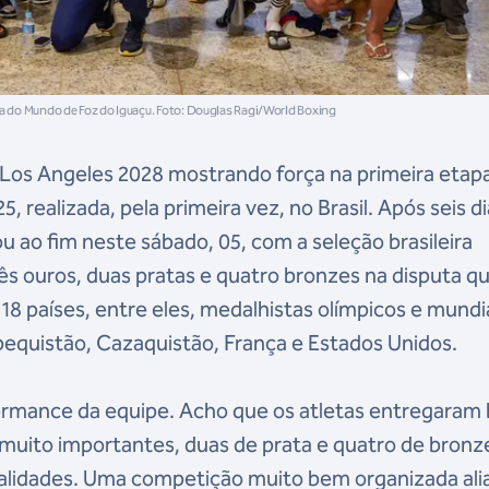
a do Mundo de Foz do Iguaçu. Foto: Douglas Ragi/World Boxing
ara Los Angeles 2028 mostrando força na primeira etap
realizada, pela primeira vez, no Brasil. Após seis d
 ao fim neste sábado, 05, com a seleção brasileira
s ouros, duas pratas e quatro bronzes na disputa q
18 países, entre eles, medalhistas olímpicos e mundi
equistão, Cazaquistão, França e Estados Unidos.
formance da equipe. Acho que os atletas entregaram
 muito importantes, duas de prata e quatro de bronze
dalidades. Uma competição muito bem organizada ali