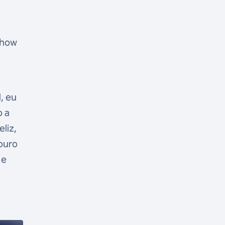
show
, eu
o a
eliz,
ouro
 e