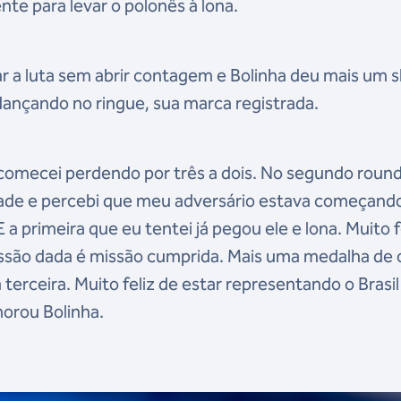
te para levar o polonês à lona.
r a luta sem abrir contagem e Bolinha deu mais um 
ançando no ringue, sua marca registrada.
comecei perdendo por três a dois. No segundo round
dade e percebi que meu adversário estava começand
 a primeira que eu tentei já pegou ele e lona. Muito f
ssão dada é missão cumprida. Mais uma medalha de 
erceira. Muito feliz de estar representando o Brasil
morou Bolinha.