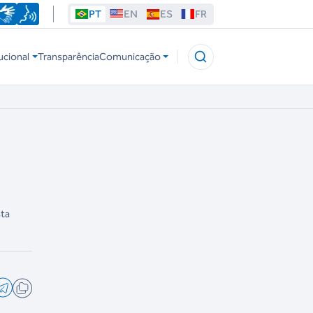
PT
EN
ES
FR
ucional
Transparência
Comunicação
sta