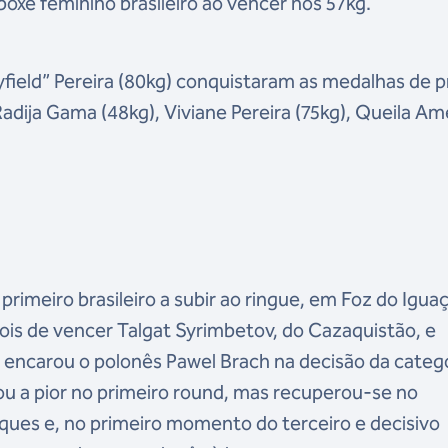
oxe feminino brasileiro ao vencer nos 57kg.
yfield” Pereira (80kg) conquistaram as medalhas de p
dija Gama (48kg), Viviane Pereira (75kg), Queila Am
o primeiro brasileiro a subir ao ringue, em Foz do Igua
pois de vencer Talgat Syrimbetov, do Cazaquistão, e
 encarou o polonês Pawel Brach na decisão da categ
vou a pior no primeiro round, mas recuperou-se no
ues e, no primeiro momento do terceiro e decisivo