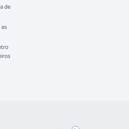
ra de
 as
atro
eiros