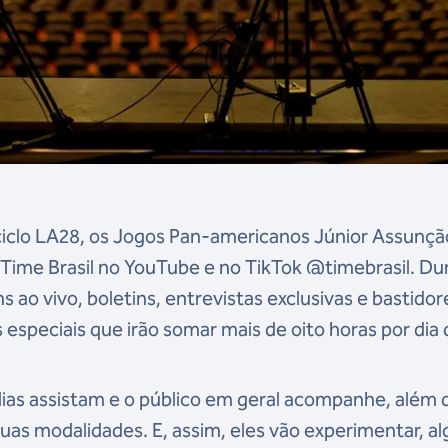
ciclo LA28, os Jogos Pan-americanos Júnior Assunçã
 Time Brasil no YouTube e no TikTok @timebrasil. Du
 ao vivo, boletins, entrevistas exclusivas e bastidor
 especiais que irão somar mais de oito horas por dia
lias assistam e o público em geral acompanhe, além 
s suas modalidades. E, assim, eles vão experimentar, a