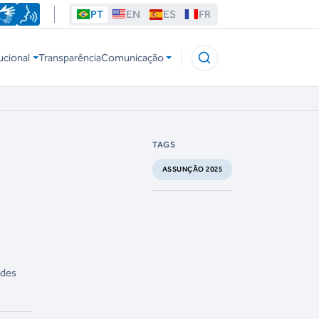
PT
EN
ES
FR
ucional
Transparência
Comunicação
TAGS
ASSUNÇÃO 2025
edes