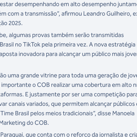
 de estar desempenhando em alto desempenho junta
m com a transmissão”, afirmou Leandro Guilheiro, e
ção 2025.
Tube, algumas provas também serão transmitidas
rasil no TikTok pela primeira vez. A nova estratégia
aposta inovadora para alcançar um público mais jov
ão uma grande vitrine para toda uma geração de jov
to importante o COB realizar uma cobertura em alto ní
ataformas. E justamente por ser uma competição par
var canais variados, que permitem alcançar públicos
ime Brasil pelos meios tradicionais”, disse Manoela
 Marketing do COB.
araguai, que conta com o reforço da jornalista e cr