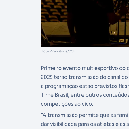
Foto: Ana Patrícia/COB
Primeiro evento multiesportivo do 
2025 terão transmissão do canal do
a programação estão previstos flashs
Time Brasil, entre outros conteúdos
competições ao vivo.
“A transmissão permite que as famí
dar visibilidade para os atletas e a