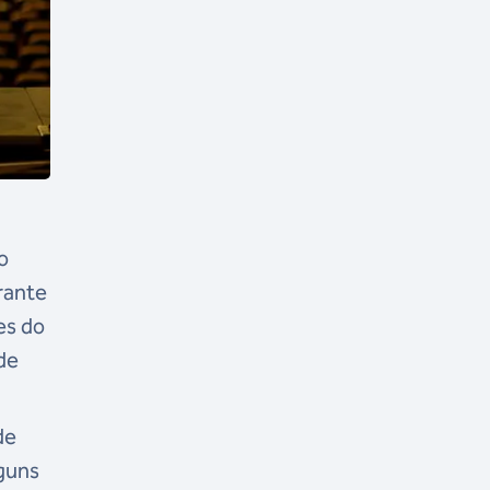
o
rante
es do
 de
de
lguns