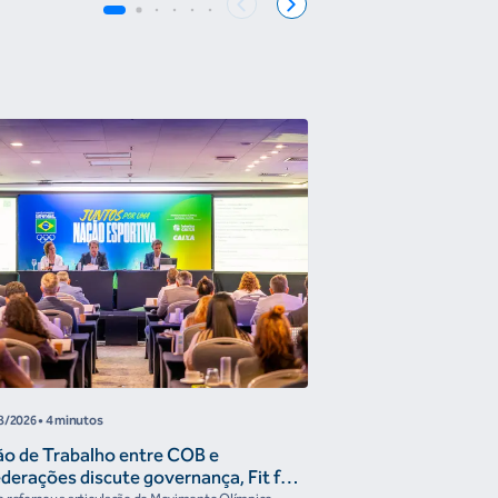
8/2026
• 4 minutos
05/08/2026
• 2min
ão de Trabalho entre COB e
COB disponibiliza G
derações discute governança, Fit for
Fórum Esporte Se