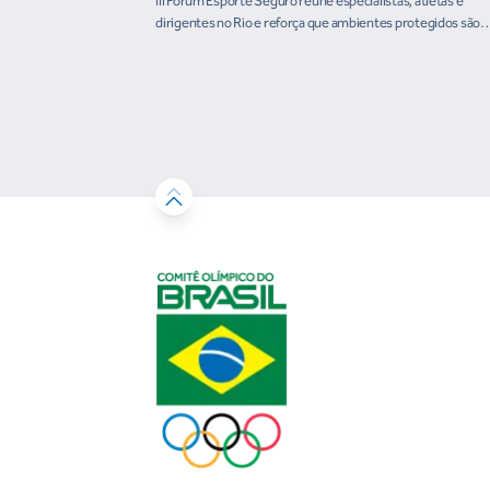
III Fórum Esporte Seguro reúne especialistas, atletas e
dirigentes no Rio e reforça que ambientes protegidos são
condição para o desenvolvimento esportivo e a conquista d
resultados