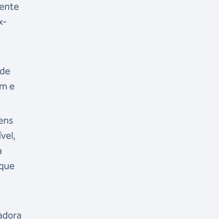
mente
x-
 de
em e
ens
vel,
a
 que
iadora