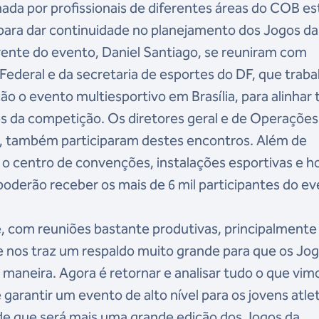
ada por profissionais de diferentes áreas do COB e
s para dar continuidade no planejamento dos Jogos da
ente do evento, Daniel Santiago, se reuniram com
Federal e da secretaria de esportes do DF, que trab
o o evento multiesportivo em Brasília, para alinhar 
s da competição. Os diretores geral e de Operações
, também participaram destes encontros. Além de
 o centro de convenções, instalações esportivas e h
e poderão receber os mais de 6 mil participantes do e
e, com reuniões bastante produtivas, principalmente
e nos traz um respaldo muito grande para que os Jo
aneira. Agora é retornar e analisar tudo o que vim
garantir um evento de alto nível para os jovens atle
de que será mais uma grande edição dos Jogos da