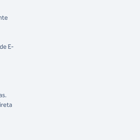
nte
s
de E-
as.
ireta