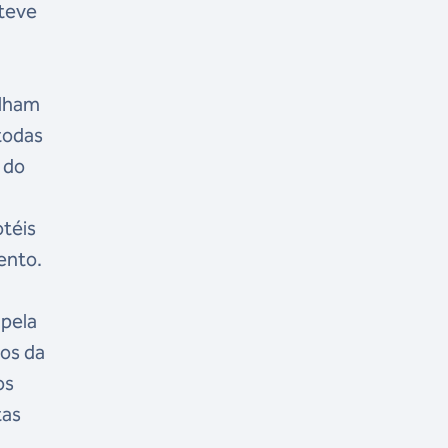
steve
alham
todas
 do
otéis
vento.
 pela
gos da
os
tas