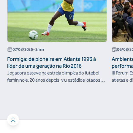
07/08/2026
• 2min
06/08/2
Formiga: de pioneira em Atlanta 1996 à
Ambiente
líder de uma geração na Rio 2016
performa
Jogadora esteve na estreia olímpica do futebol
III Fórum 
feminino e, 20 anos depois, viu estádios lotados
atletas e d
nos Jogos Olímpicos no Brasil
ambientes 
desenvolvi
resultados