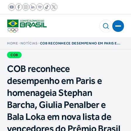
HOME
NOTÍCIAS
COB RECONHECE DESEMPENHO EM PARIS E
HOMENAGEIA STEPHAN BARCHA, GIULIA
PENALBER E BALA LOKA EM NOVA LISTA DE
COB
VENCEDORES DO PRÊMIO BRASIL OLÍMPICO
COB reconhece
desempenho em Paris e
homenageia Stephan
Barcha, Giulia Penalber e
Bala Loka em nova lista de
vencedores do Prêmio Brasil