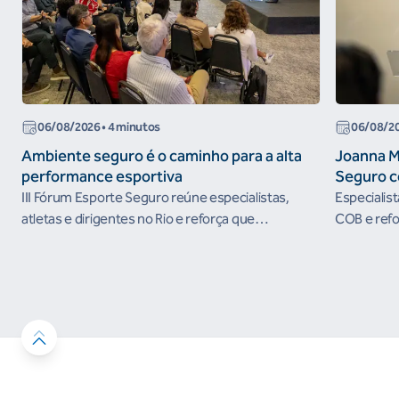
06/08/2026
• 4 minutos
06/08/2
Ambiente seguro é o caminho para a alta
Joanna M
performance esportiva
Seguro c
III Fórum Esporte Seguro reúne especialistas,
Especialis
atletas e dirigentes no Rio e reforça que
COB e refo
ambientes protegidos são condição para o
esportivos
desenvolvimento esportivo e a conquista de
resultados