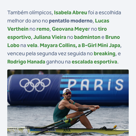
Também olímpicos,
Isabela Abreu
foi a escolhida
melhor do ano no
pentatlo moderno
,
Lucas
Verthein
no
remo
,
Geovana Meye
r no
tiro
esportivo
,
Juliana Vieira
no
badminton
e
Bruno
Lobo
na
vela
.
Mayara Collins, a B-Girl Mini Japa
,
venceu pela segunda vez seguida no
breaking
, e
Rodrigo Hanada
ganhou na
escalada esportiva
.