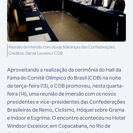
Reunião de imersão com novas lideranças das Confederações.
Créditos: Daniel Loureiro/ COB
Aproveitando a realização da cerimônia do Hall da
Fama do Comitê Olímpico do Brasil (COB) na noite
de terça-feira (13), o COB promoveu, nesta quarta-
feira (14), uma reunião de imersão com os novos
presidentes e vice-presidentes das Confederações
Brasileiras de Remo, Ciclismo, Hóquei sobre Grama
e Indoor e Esgrima. O encontro aconteceu no Hotel
Windsor Excelsior, em Copacabana, no Rio de