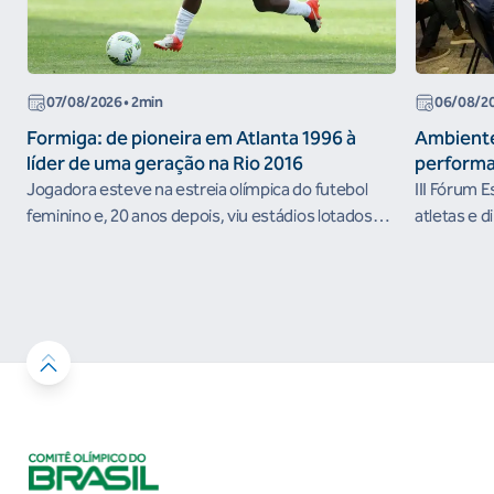
07/08/2026
• 2min
06/08/2
Formiga: de pioneira em Atlanta 1996 à
Ambiente
líder de uma geração na Rio 2016
performa
Jogadora esteve na estreia olímpica do futebol
III Fórum 
feminino e, 20 anos depois, viu estádios lotados
atletas e d
nos Jogos Olímpicos no Brasil
ambientes 
desenvolvi
resultados