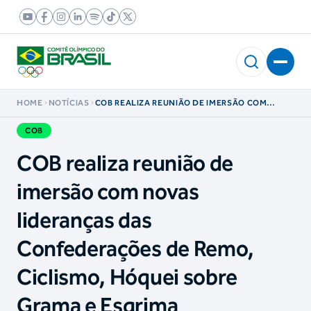
HOME
NOTÍCIAS
COB REALIZA REUNIÃO DE IMERSÃO COM
NOVAS LIDERANÇAS DAS CONFEDERAÇÕES DE
REMO, CICLISMO, HÓQUEI SOBRE GRAMA E
COB
ESGRIMA
COB realiza reunião de
imersão com novas
lideranças das
Confederações de Remo,
Ciclismo, Hóquei sobre
Grama e Esgrima