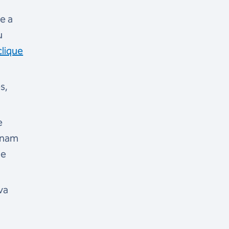
e a
u
clique
s,
e
ionam
 e
va