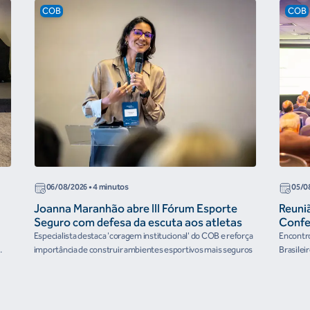
COB
COB
06/08/2026
• 4 minutos
05/0
Joanna Maranhão abre III Fórum Esporte
Reuni
Seguro com defesa da escuta aos atletas
Confe
the Fu
Especialista destaca 'coragem institucional' do COB e reforça
Encontro
organ
importância de construir ambientes esportivos mais seguros
Brasilei
e