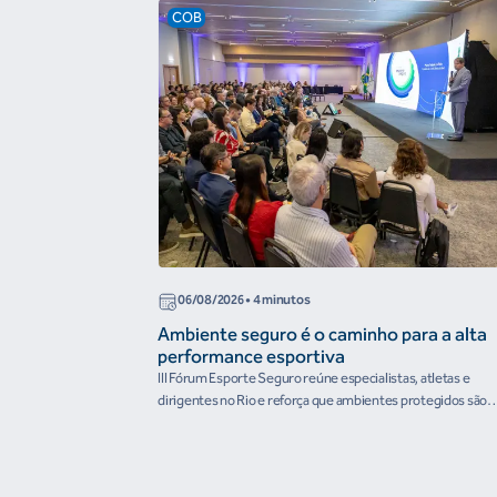
COB
06/08/2026
• 4 minutos
Ambiente seguro é o caminho para a alta
performance esportiva
III Fórum Esporte Seguro reúne especialistas, atletas e
dirigentes no Rio e reforça que ambientes protegidos são
condição para o desenvolvimento esportivo e a conquista d
resultados