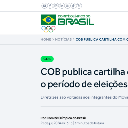
HOME
NOTÍCIAS
COB PUBLICA CARTILHA COM 
CONDUTA PARA O PERÍODO DE
MUNICIPAIS
COB
COB publica cartilha
o período de eleiçõe
Diretrizes são voltadas aos integrantes do Mov
Por Comitê Olímpico do Brasil
25 de jul, 2024 às 13:15 | 3 minutos de leitura