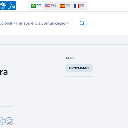
PT
EN
ES
FR
ucional
Transparência
Comunicação
TAGS
ra
COMPLIANCE