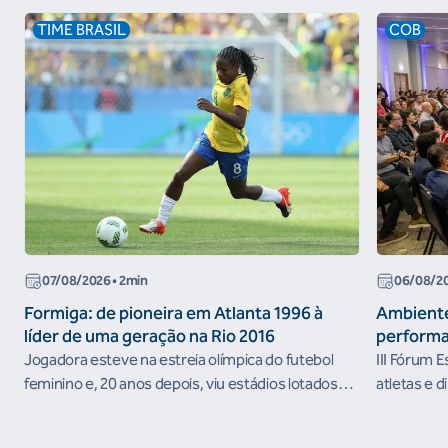
TIME BRASIL
COB
07/08/2026
• 2min
06/08/2
Formiga: de pioneira em Atlanta 1996 à
Ambiente
líder de uma geração na Rio 2016
performa
Jogadora esteve na estreia olímpica do futebol
III Fórum 
feminino e, 20 anos depois, viu estádios lotados
atletas e d
nos Jogos Olímpicos no Brasil
ambientes 
desenvolvi