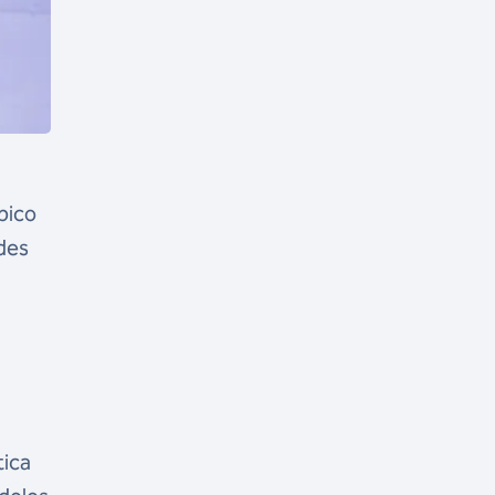
pico
des
tica