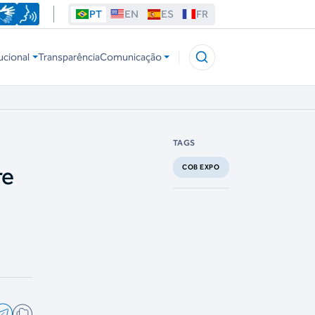
PT
EN
ES
FR
ucional
Transparência
Comunicação
TAGS
re
COB EXPO