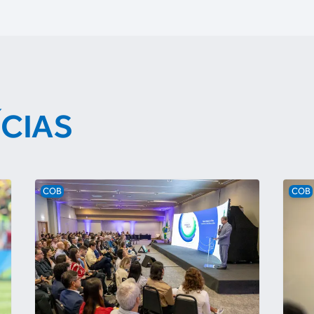
ÍCIAS
COB
COB