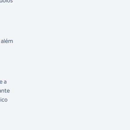
ídolos
o além
e a
tante
pico