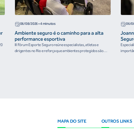
06/08/2026
• 4 minutos
06/0
er
Ambiente seguro é o caminho para a alta
Joann
performance esportiva
Segur
20
III Fórum Esporte Seguro reúne especialistas, atletas e
Especial
dirigentes no Rio e reforça que ambientes protegidos são
importân
condição para o desenvolvimento esportivo e a conquista de
resultados
MAPA DO SITE
OUTROS LINKS