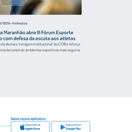
8/2026
• 4 minutos
05/08/2026
• 4 minutos
a Maranhão abre III Fórum Esporte
Reunião de Trabal
o com defesa da escuta aos atletas
Confederações disc
the Future e prese
ista destaca 'coragem institucional' do COB e reforça
Encontro reforçou a artic
organismos intern
cia de construir ambientes esportivos mais seguros
Brasileiro em temas estrat
Baixe nosso aplicativo
Disponível na
Disponível na
Apple Store
Google Play