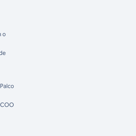
m o
nde
 Palco
r, COO