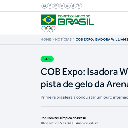
HOME
NOTÍCIAS
COB EXPO: ISADORA WILLIAM
INAUGURAÇÃO DA PISTA DE G
INVERNO
COB
COB Expo: Isadora Wi
pista de gelo da Aren
Primeira brasileira a conquistar um ouro internaci
Por Comitê Olímpico do Brasil
10 de set, 2025 às 14:00 | 4min de leitura