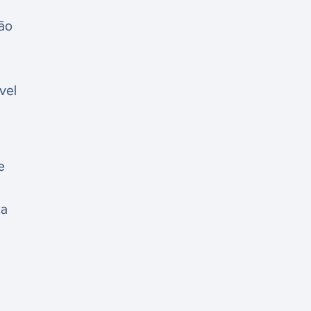
ão
vel
e
l
ca