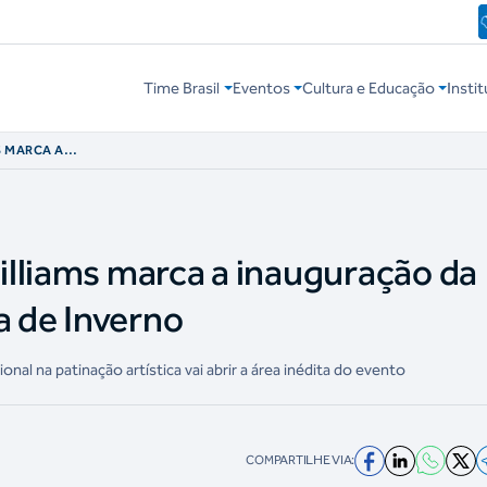
Time Brasil
Eventos
Cultura e Educação
Instit
S MARCA A
ELO DA ARENA DE
lliams marca a inauguração da
a de Inverno
onal na patinação artística vai abrir a área inédita do evento
COMPARTILHE VIA: