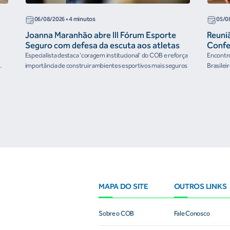
06/08/2026
• 4 minutos
05/0
Joanna Maranhão abre III Fórum Esporte
Reuni
Seguro com defesa da escuta aos atletas
Confe
the Fu
Especialista destaca 'coragem institucional' do COB e reforça
Encontro
organ
importância de construir ambientes esportivos mais seguros
Brasilei
e
MAPA DO SITE
OUTROS LINKS
Sobre o COB
Fale Conosco