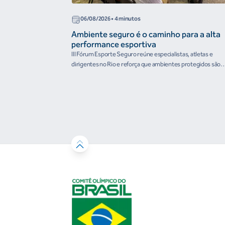
06/08/2026
• 4 minutos
Ambiente seguro é o caminho para a alta
performance esportiva
III Fórum Esporte Seguro reúne especialistas, atletas e
dirigentes no Rio e reforça que ambientes protegidos são
condição para o desenvolvimento esportivo e a conquista d
resultados