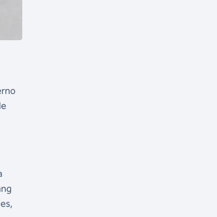
erno
de
a
ang
ões,