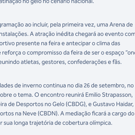
tinação no gelo no cenário nacional.
amação ao incluir, pela primeira vez, uma Arena de
instalações. A atração inédita chegará ao evento co
rtivo presente na feira e antecipar o clima das
 reforça o compromisso da feira de ser o espaço “o
eunindo atletas, gestores, confederações e fãs.
des de inverno continua no dia 26 de setembro, no
obre o tema. O encontro reunirá Emilio Strapasson,
eira de Desportos no Gelo (CBDG), e Gustavo Haida
ortos na Neve (CBDN). A mediação ficará a cargo do
r sua longa trajetória de cobertura olímpica.