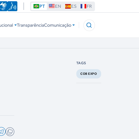
PT
EN
ES
FR
ucional
Transparência
Comunicação
TAGS
COB EXPO