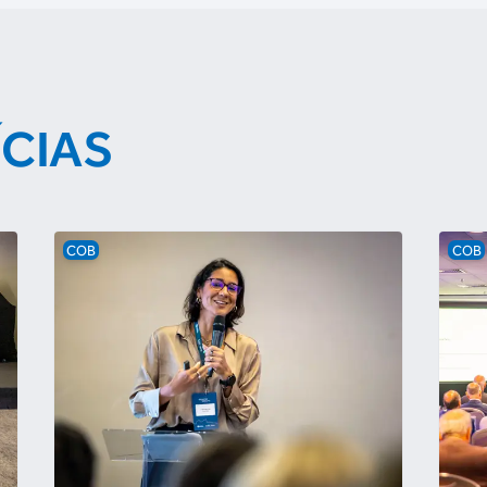
ÍCIAS
COB
COB