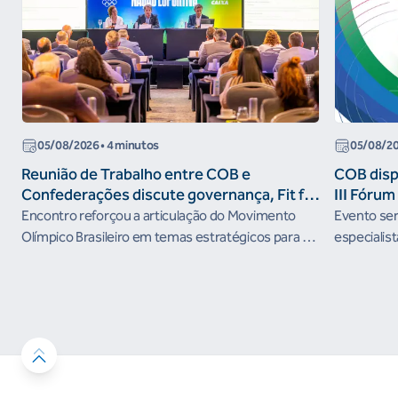
05/08/2026
• 4 minutos
05/08/2
Reunião de Trabalho entre COB e
COB dispo
Confederações discute governança, Fit for
III Fóru
the Future e presença do Brasil em
Encontro reforçou a articulação do Movimento
Evento será
organismos internacionais
Olímpico Brasileiro em temas estratégicos para os
especialist
próximos ciclos
Janeiro