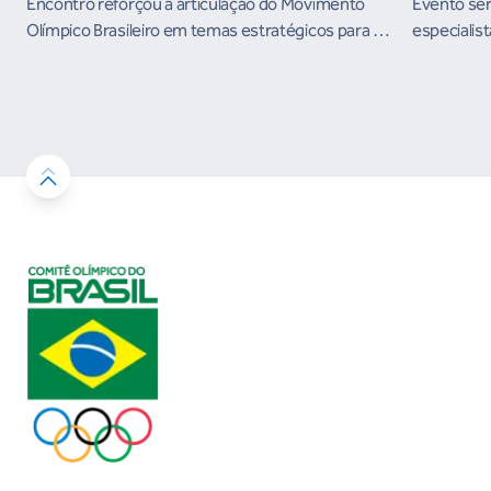
the Future e presença do Brasil em
Encontro reforçou a articulação do Movimento
Evento será
organismos internacionais
Olímpico Brasileiro em temas estratégicos para os
especialist
próximos ciclos
Janeiro