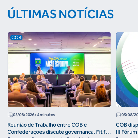
ÚLTIMAS NOTÍCIAS
COB
05/08/2026
• 4 minutos
05/08/2
Reunião de Trabalho entre COB e
COB dispo
Confederações discute governança, Fit for
III Fóru