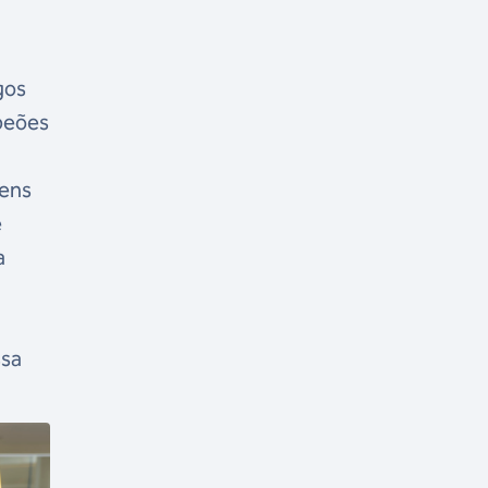
gos
mpeões
tens
e
a
ssa