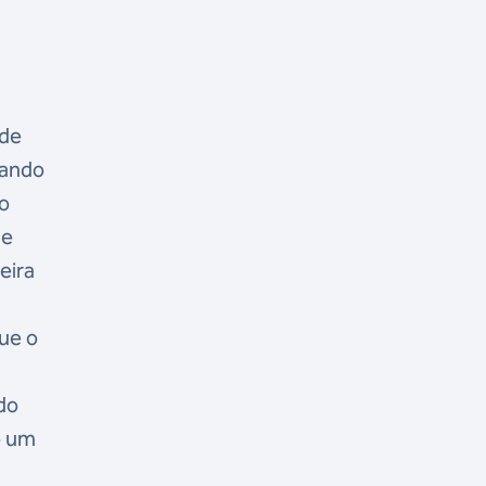
 de
mando
ão
 e
eira
que o
do
o um