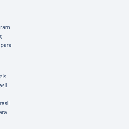
zeram
r,
 para
ais
sil
asil
ara