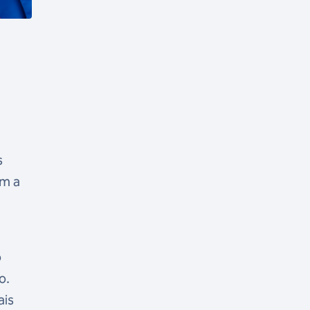
s
om a
o
o.
ais