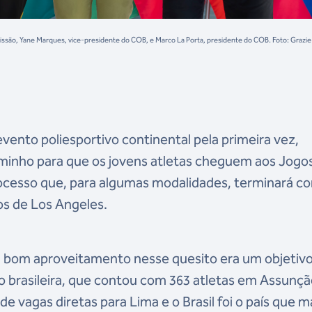
issão, Yane Marques, vice-presidente do COB, e Marco La Porta, presidente do COB. Foto: Grazie
vento poliesportivo continental pela primeira vez,
nho para que os jovens atletas cheguem aos Jogo
cesso que, para algumas modalidades, terminará c
os de Los Angeles.
um bom aproveitamento nesse quesito era um objetiv
ão brasileira, que contou com 363 atletas em Assunçã
e vagas diretas para Lima e o Brasil foi o país que m