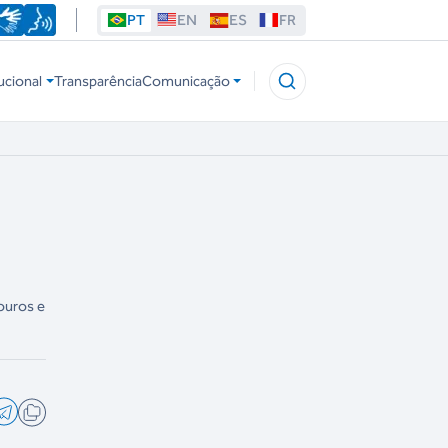
PT
EN
ES
FR
ucional
Transparência
Comunicação
ouros e