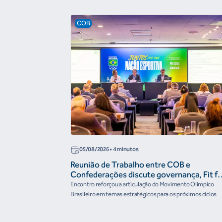
COB
05/08/2026
• 4 minutos
Reunião de Trabalho entre COB e
Confederações discute governança, Fit fo
the Future e presença do Brasil em
Encontro reforçou a articulação do Movimento Olímpico
organismos internacionais
Brasileiro em temas estratégicos para os próximos ciclos