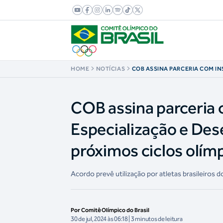
HOME
NOTÍCIAS
COB ASSINA PARCERIA COM IN
NACIONAL DE ESPORTE, ESPE
DESEMPENHO DE PARIS MIRA
CICLOS OLÍMPICOS
COB assina parceria 
Especialização e De
próximos ciclos olím
Acordo prevê utilização por atletas brasileiros 
Por Comitê Olímpico do Brasil
30 de jul, 2024 às 06:18 | 3 minutos de leitura