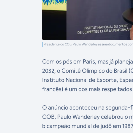
Presidente do COB, Paulo Wanderley assina documentos com 
Com os pés em Paris, mas já planej
2032, o Comitê Olímpico do Brasil 
Instituto Nacional de Esporte, Esp
francês) é um dos mais respeitado
O anúncio aconteceu na segunda-feir
COB, Paulo Wanderley celebrou o m
bicampeão mundial de judô em 1987