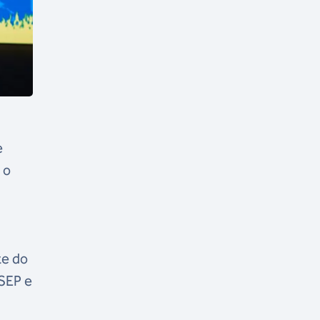
e
 o
m
te do
SEP e