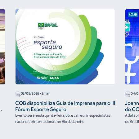
COB
05/08/2026
• 2min
04/0
COB disponibiliza Guia de Imprensa para o III
Joann
r
Fórum Esporte Seguro
do CO
“cora
Evento será nesta quinta-feira, 06, e vai reunir especialistas
Atleta o
nacionais e internacionais no Rio de Janeiro
do Brasi
culturai