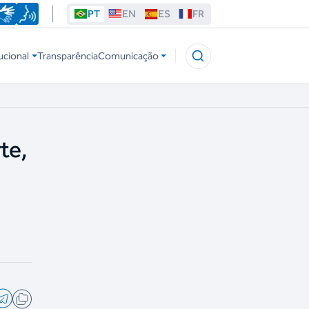
PT
EN
ES
FR
ucional
Transparência
Comunicação
te,