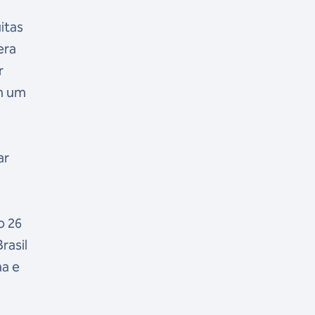
itas
era
r
em um
ar
o 26
rasil
ma e