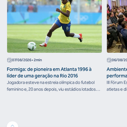
07/08/2026
• 2min
06/08/2
Formiga: de pioneira em Atlanta 1996 à
Ambiente
líder de uma geração na Rio 2016
performa
Jogadora esteve na estreia olímpica do futebol
III Fórum 
feminino e, 20 anos depois, viu estádios lotados
atletas e d
nos Jogos Olímpicos no Brasil
ambientes 
desenvolvi
resultados