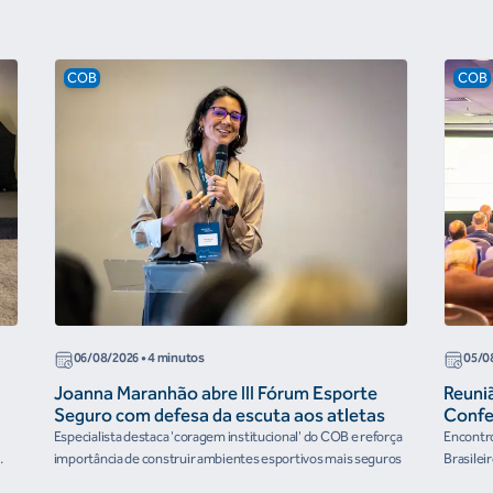
COB
COB
06/08/2026
• 4 minutos
05/0
Joanna Maranhão abre III Fórum Esporte
Reuni
Seguro com defesa da escuta aos atletas
Confe
the Fu
Especialista destaca 'coragem institucional' do COB e reforça
Encontro
organ
importância de construir ambientes esportivos mais seguros
Brasilei
e