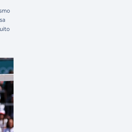
esmo
ssa
uito