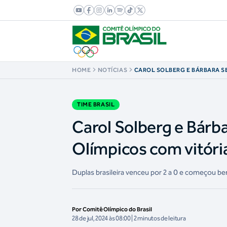
HOME
NOTÍCIAS
CAROL SOLBERG E BÁRBARA S
NOS JOGOS OLÍMPICOS COM V
SOBRE JAPONESAS
TIME BRASIL
Carol Solberg e Bárb
Olímpicos com vitóri
Duplas brasileira venceu por 2 a 0 e começou be
Por Comitê Olímpico do Brasil
28 de jul, 2024 às 08:00 | 2 minutos de leitura