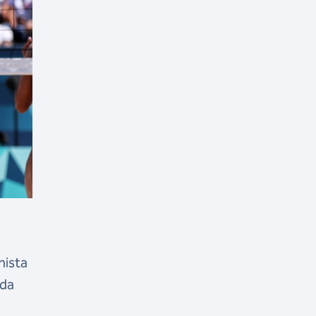
hista
oda