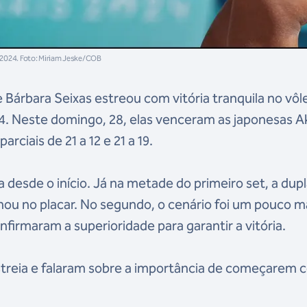
 2024. Foto: Miriam Jeske/COB
 Bárbara Seixas estreou com vitória tranquila no vôle
24. Neste domingo, 28, elas venceram as japonesas A
arciais de 21 a 12 e 21 a 19.
 desde o início. Já na metade do primeiro set, a dup
hou no placar. No segundo, o cenário foi um pouco m
nfirmaram a superioridade para garantir a vitória.
estreia e falaram sobre a importância de começarem