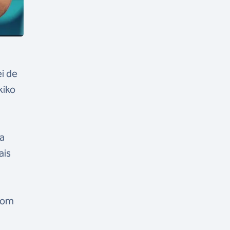
i de
kiko
la
ais
 com