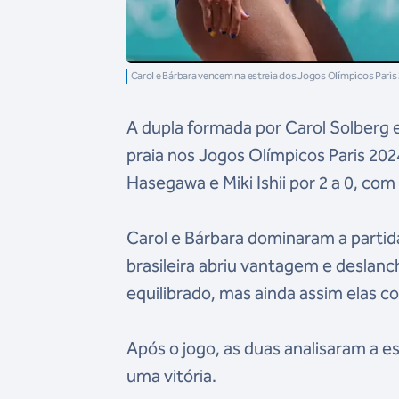
Carol e Bárbara vencem na estreia dos Jogos Olímpicos Paris
A dupla formada por Carol Solberg e
praia nos Jogos Olímpicos Paris 20
Hasegawa e Miki Ishii por 2 a 0, com p
Carol e Bárbara dominaram a partida
brasileira abriu vantagem e deslanc
equilibrado, mas ainda assim elas co
Após o jogo, as duas analisaram a 
uma vitória.