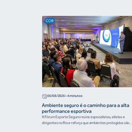
COB
06/08/2026
• 4 minutos
Ambiente seguro é o caminho para a alta
performance esportiva
III Fórum Esporte Seguro reúne especialistas, atletas e
dirigentes no Rio e reforça que ambientes protegidos são
condição para o desenvolvimento esportivo e a conquista d