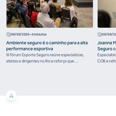
06/08/2026
• 4 minutos
06/08/2
Ambiente seguro é o caminho para a alta
Joanna M
performance esportiva
Seguro c
III Fórum Esporte Seguro reúne especialistas,
Especialis
atletas e dirigentes no Rio e reforça que
COB e refo
ambientes protegidos são condição para o
esportivos
desenvolvimento esportivo e a conquista de
resultados