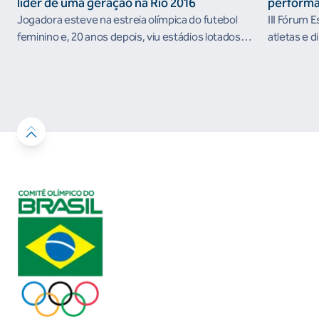
líder de uma geração na Rio 2016
performa
Jogadora esteve na estreia olímpica do futebol
III Fórum 
feminino e, 20 anos depois, viu estádios lotados
atletas e d
nos Jogos Olímpicos no Brasil
ambientes 
desenvolvi
resultados