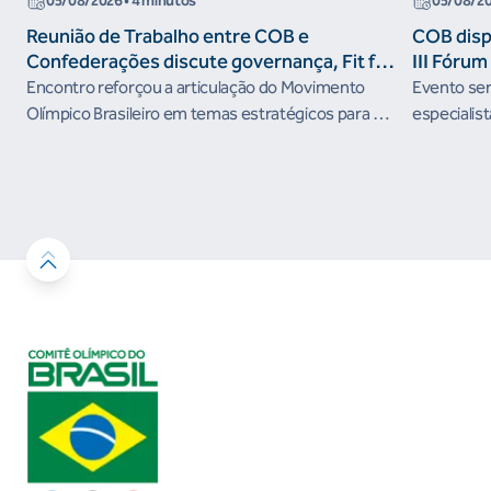
05/08/2026
• 4 minutos
05/08/2
Reunião de Trabalho entre COB e
COB dispo
Confederações discute governança, Fit for
III Fóru
the Future e presença do Brasil em
Encontro reforçou a articulação do Movimento
Evento será
organismos internacionais
Olímpico Brasileiro em temas estratégicos para os
especialist
próximos ciclos
Janeiro