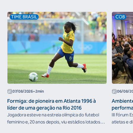
TIME BRASIL
COB
07/08/2026
• 2min
06/08/2
Formiga: de pioneira em Atlanta 1996 à
Ambiente
líder de uma geração na Rio 2016
performa
Jogadora esteve na estreia olímpica do futebol
III Fórum 
feminino e, 20 anos depois, viu estádios lotados
atletas e d
nos Jogos Olímpicos no Brasil
ambientes 